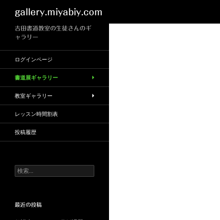
検
gallery.miyabiy.com
索
吉田書道教室の生徒さんのギ
ャラリー
ログインページ
書道展ギャラリー
教室ギャラリー
レッスン時間割表
投稿履歴
検
索:
最近の投稿