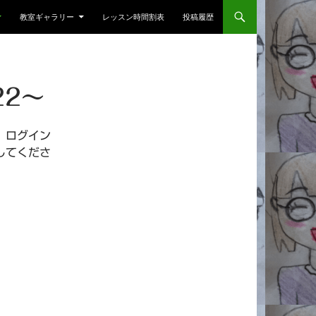
教室ギャラリー
レッスン時間割表
投稿履歴
22～
。ログイン
してくださ